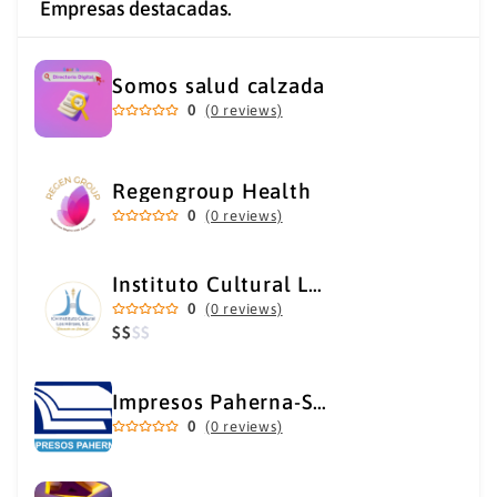
Empresas destacadas.
Somos salud calzada
0
(0 reviews)
Regengroup Health
0
(0 reviews)
Instituto Cultural Los Héroes
0
(0 reviews)
$
$
$
$
Impresos Paherna-Servicios Gráficos Industriales
0
(0 reviews)