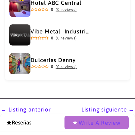
Hotel ABC Central
0
(0 reviews)
Vibe Metal -Industrial Metal Supply
0
(0 reviews)
Dulcerias Denny
0
(0 reviews)
←
Listing anterior
Listing siguiente
→
Write A Review
Reseñas