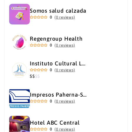
Somos salud calzada
0
(0 reviews)
Regengroup Health
0
(0 reviews)
Instituto Cultural Los Héroes
0
(0 reviews)
$
$
$
$
Impresos Paherna-Servicios Gráficos Industriales
0
(0 reviews)
Hotel ABC Central
0
(0 reviews)