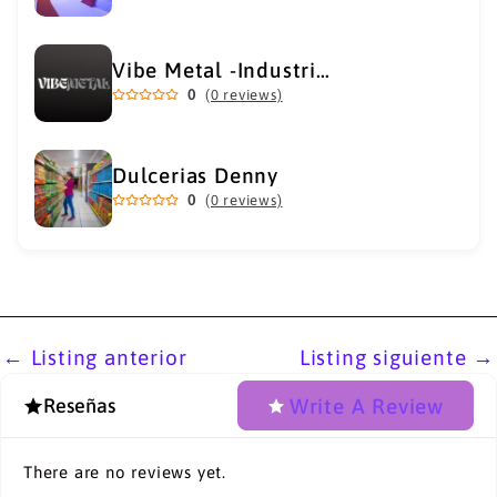
Vibe Metal -Industrial Metal Supply
0
(0 reviews)
Dulcerias Denny
0
(0 reviews)
←
Listing anterior
Listing siguiente
→
Write A Review
Reseñas
There are no reviews yet.