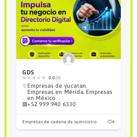
Agencia Aduanal Lopez Castro
Mensajeria
0.0
(0)
Empresas de yucatan
,
Empresas en Mérida
Empresas
,
en México
+52 999 920 2700
informacion@lopez-
castro.com.mx
4