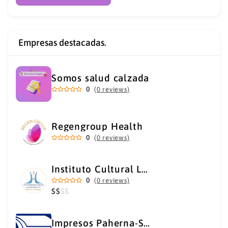
Empresas destacadas.
Somos salud calzada
0
(0 reviews)
Regengroup Health
0
(0 reviews)
Instituto Cultural Los Héroes
0
(0 reviews)
$
$
$
$
Impresos Paherna-Servicios Gráficos Industriales