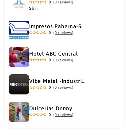
0
(0 reviews)
$
$
$
$
Impresos Paherna-Servicios Gráficos Industriales
0
(0 reviews)
Hotel ABC Central
0
(0 reviews)
Vibe Metal -Industrial Metal Supply
0
(0 reviews)
Dulcerias Denny
0
(0 reviews)