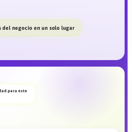
 del negocio en un solo lugar
idad para este