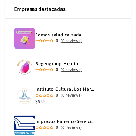
Empresas destacadas.
Somos salud calzada
0
(0 reviews)
Regengroup Health
0
(0 reviews)
Instituto Cultural Los Héroes
0
(0 reviews)
$
$
$
$
Impresos Paherna-Servicios Gráficos Industriales
0
(0 reviews)