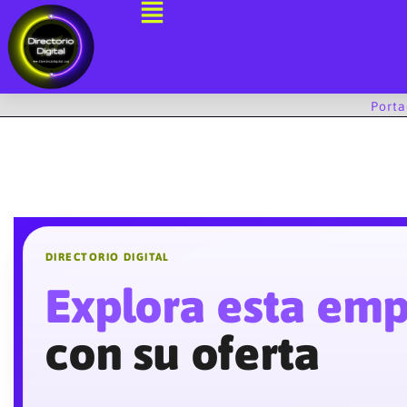
Ir
al
contenido
Port
DIRECTORIO DIGITAL
Explora esta em
con su oferta