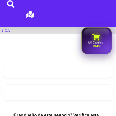
 S.C.l
Mi Carrito
$0.00
¿Eres dueño de este negocio? Verifica esta