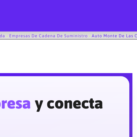
ada
-
Empresas De Cadena De Suministro
-
Auto Monte De Las C
presa
y conecta