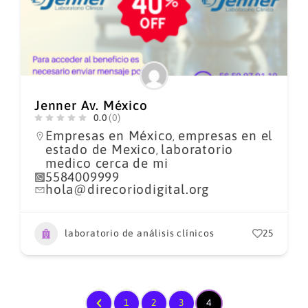
Jenner Av. México
0.0
(0)
Empresas en México
empresas en el
,
estado de Mexico
laboratorio
,
medico cerca de mi
5584009999
hola@direcoriodigital.org
laboratorio de análisis clínicos
25
1
2
3
4