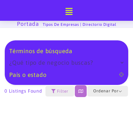
Ir
al
contenido
Portada
-
Tipos De Empresas | Directorio Digital
Términos de búsqueda
¿Qué tipo de negocio buscas?
País o estado
0
Listings Found
Ordenar Por
Filter