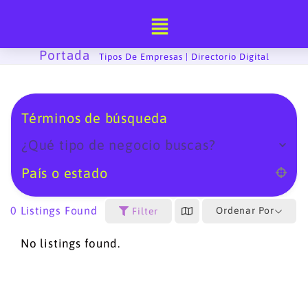
Ir
al
contenido
Portada
-
Tipos De Empresas | Directorio Digital
Términos de búsqueda
¿Qué tipo de negocio buscas?
País o estado
0
Listings Found
Ordenar Por
Filter
No listings found.