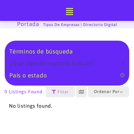
Ir
al
contenido
Portada
-
Tipos De Empresas | Directorio Digital
Términos de búsqueda
¿Qué tipo de negocio buscas?
País o estado
0
Listings Found
Ordenar Por
Filter
No listings found.