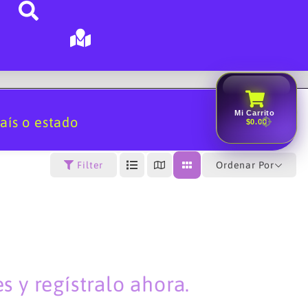
Mi Carrito
aís o estado
$0.00
Ordenar Por
Filter
 y regístralo ahora.