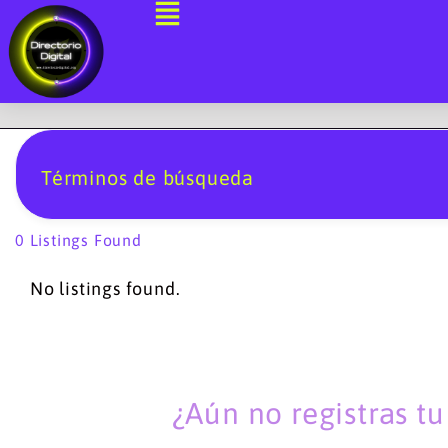
Ir
al
contenido
Términos de búsqueda
0
Listings Found
No listings found.
¿Aún no registras t