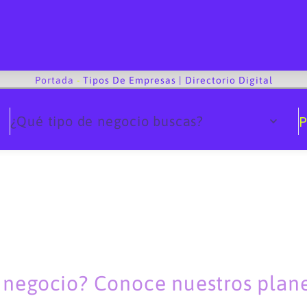
Portada
-
Tipos De Empresas | Directorio Digital
¿Qué tipo de negocio buscas?
P
u negocio? Conoce nuestros planes