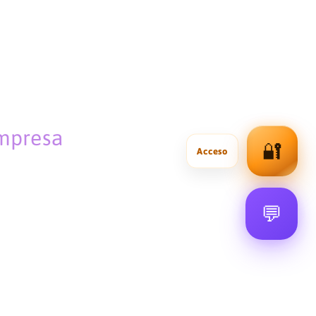
empresa
🔐
💬