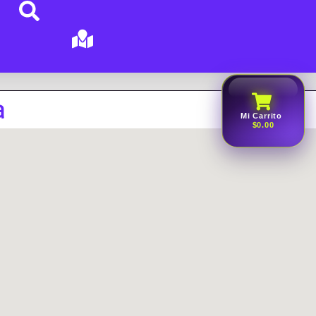
a
Mi Carrito
$0.00