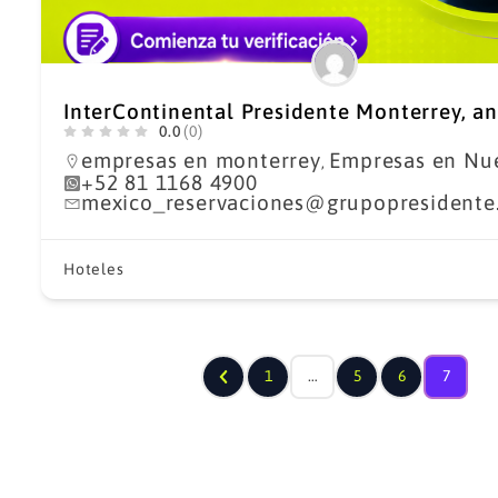
InterContinental Presidente Monterrey, a
0.0
(0)
empresas en monterrey
Empresas en Nu
,
+52 81 1168 4900
mexico_reservaciones@grupopresidente
Hoteles
1
…
5
6
7