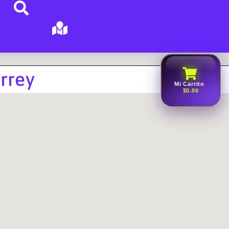
rrey
Mi Carrito
$0.00