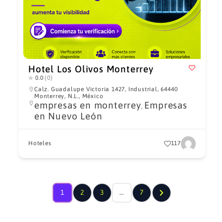
Hotel Los Olivos Monterrey
0.0
(0)
Calz. Guadalupe Victoria 1427, Industrial, 64440
Monterrey, N.L., México
empresas en monterrey
Empresas
,
en Nuevo León
Hoteles
117
1
2
3
…
7