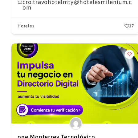
cro.travohotelmty@hotelesmilenium.c
om
Hoteles
17
one Monterrey Tecnológico