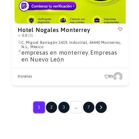
Hotel Nogales Monterrey
0.0
(0)
C. Miguel Barragán 1419, Industrial, 64440 Monterrey,
N.L., México
empresas en monterrey
Empresas
,
en Nuevo León
Hoteles
85
1
2
3
…
7