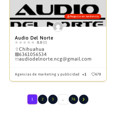
Negocio en tendencia
Audio Del Norte
0.0
(0)
Chihuahua
6361056534
audiodelnorte.ncg@gmail.com
Agencias de marketing y publicidad
+1
678
1
2
3
…
76