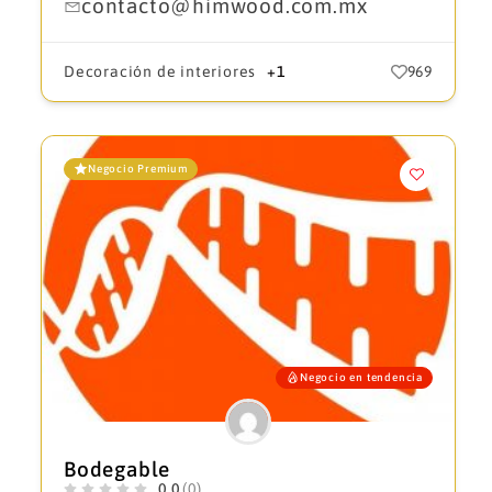
contacto@himwood.com.mx
Decoración de interiores
+1
969
Negocio Premium
Negocio en tendencia
Bodegable
0.0
(0)