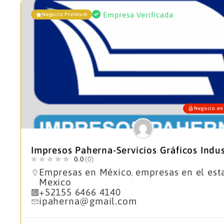
Empresa Verificada
Negocio Premium
Negocio en
Impresos Paherna-Servicios Gráficos Indus
0.0
(0)
Empresas en México
empresas en el est
,
Mexico
+52155 6466 4140
ipaherna@gmail.com