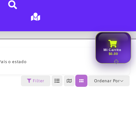
Mi Carrito
$0.00
País o estado
Ordenar Por
Filter