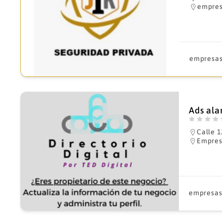
empres
empresas
Ads ala
Calle 
Empres
empresas