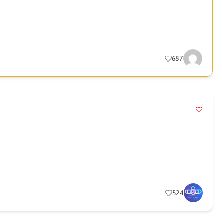
687
524