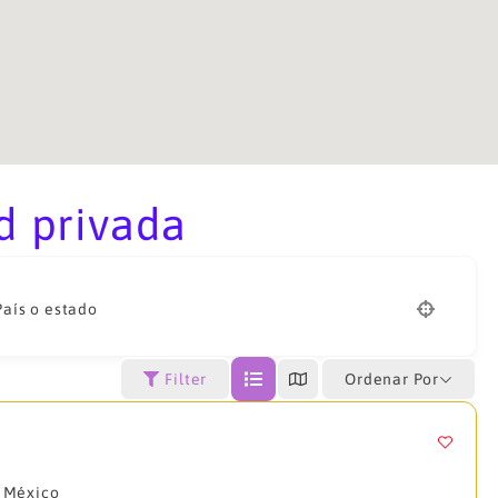
d privada
País o estado
Ordenar Por
Filter
, México