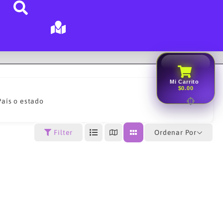
Mi Carrito
$0.00
País o estado
Ordenar Por
Filter