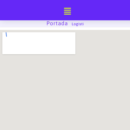
Ir
al
contenido
Portada
-
Logisti