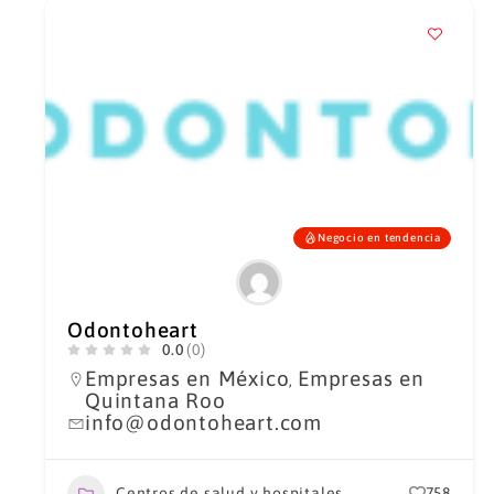
Negocio en tendencia
Odontoheart
0.0
(0)
Empresas en México
Empresas en
,
Quintana Roo
info@odontoheart.com
Centros de salud y hospitales
758